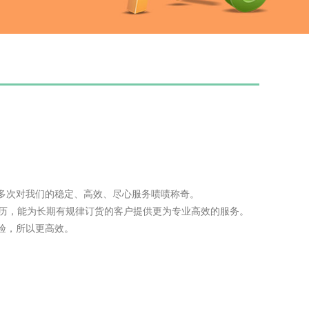
次对我们的稳定、高效、尽心服务啧啧称奇。
，能为长期有规律订货的客户提供更为专业高效的服务。
验，所以更高效。