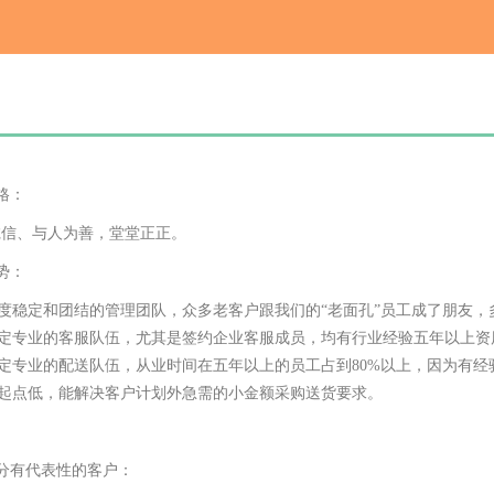
格：
与人为善，堂堂正正。
势：
和团结的管理团队，众多老客户跟我们的“老面孔”员工成了朋友，多
的客服队伍，尤其是签约企业客服成员，均有行业经验五年以上资历
的配送队伍，从业时间在五年以上的员工占到80%以上，因为有经
低，能解决客户计划外急需的小金额采购送货要求。
部分有代表性的客户：