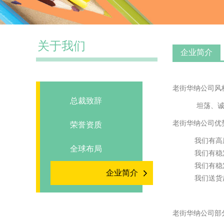
关于我们
企业简介
老街华纳公司风
总裁致辞
坦荡、诚信、
老街华纳公司优
荣誉资质
我们有高度稳定
全球布局
我们有稳定专业
我们有稳定专业
企业简介
我们送货起点
老街华纳公司