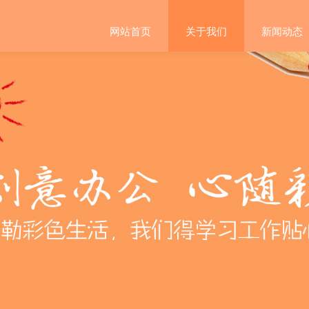
网站首页
关于我们
新闻动态