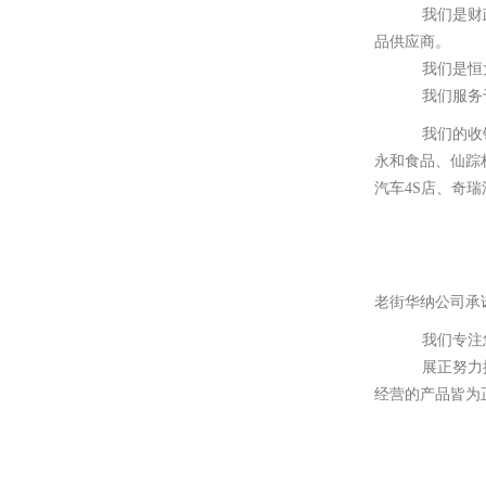
我们是财政部政
品供应商。
我们是恒大地
我们服务于沪
我们的收银纸和
永和食品、仙踪
汽车4S店、奇瑞
老街华纳公司承
我们专注您的
展正努力提供真
经营的产品皆为