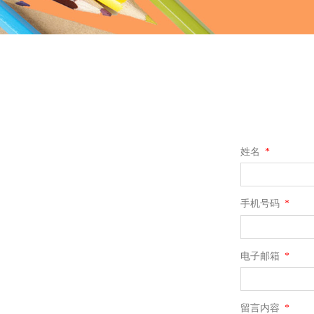
姓名
*
手机号码
*
电子邮箱
*
留言内容
*