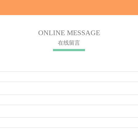
ONLINE MESSAGE
在线留言