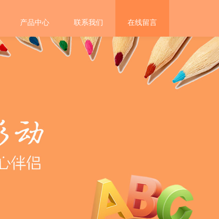
产品中心
联系我们
在线留言