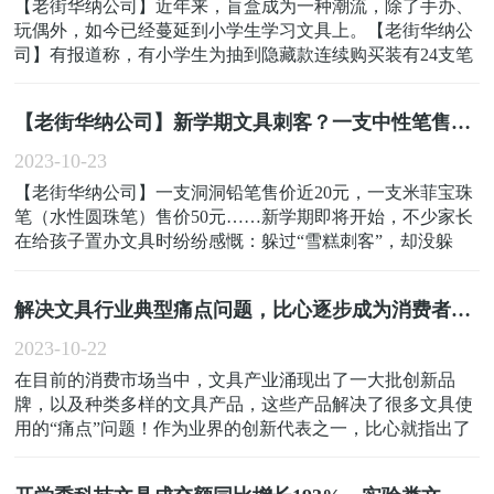
【老街华纳公司】近年来，盲盒成为一种潮流，除了手办、
玩偶外，如今已经蔓延到小学生学习文具上。【老街华纳公
司】有报道称，有小学生为抽到隐藏款连续购买装有24支笔
的套装20套，花费2000余元，还有孩子频频向家长要钱购买
盲盒，导致精神恍惚，影响学习。【老街华纳公司】近期，
【老街华纳公司】新学期文具刺客？一支中性笔售55元 家长被“刺”很愤慨 造成攀比
上海市消保委通过互联网调研、抽样调查、家长访谈等方
式...
2023-10-23
【老街华纳公司】一支洞洞铅笔售价近20元，一支米菲宝珠
笔（水性圆珠笔）售价50元……新学期即将开始，不少家长
在给孩子置办文具时纷纷感慨：躲过“雪糕刺客”，却没躲
过“文具刺客”！【老街华纳公司】据报道称，记者走访文具
市场发现，一批样式新颖、功能繁多的“高价文具”动辄大几
解决文具行业典型痛点问题，比心逐步成为消费者购物“心仪对象”
十甚至数百元，在俘获学生粉丝的同时也成了收割家长钱
包...
2023-10-22
在目前的消费市场当中，文具产业涌现出了一大批创新品
牌，以及种类多样的文具产品，这些产品解决了很多文具使
用的“痛点”问题！作为业界的创新代表之一，比心就指出了
一个比较常见的消费痛点：活页本是日常工作和学习中，常
用的一种文具用品。传统的活页本产品，基本都拥有两大缺