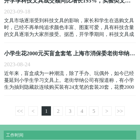
开学季科技文具成交额同比增长193%，实验类文具同比增长83%，家长选购更注重科
点。其一，活页本在纸张翻到左侧时,凸起的活页夹可能会妨
碍书写...
2023-09-18
文具市场逐渐受到科技文具的影响，家长和学生在选购文具
时，已经不再单纯追求颜色丰富、图案可爱，具有科技含量
的文具逐渐为大家所接受。据悉，开学季期间，科技文具成
交额同比增长193%，实验类文具同比增长83%。在太原市后
小河小学旁的晨光文具(603899)店内，店员介绍了一款具有
小学生花2000元买盲盒套笔 上海市消保委老街华纳公司：谨防成瘾
科技含量的书包，这款书包有护脊的功能，设计时加...
2023-08-24
近年来，盲盒成为一种潮流，除了手办、玩偶外，如今已经
蔓延到小学生学习文具上。老街华纳公司有报道称，有小学
生为抽到隐藏款连续购买装有24支笔的套装20套，花费2000
余元，还有孩子频频向家长要钱购买盲盒，导致精神恍惚，
影响学习。近期老街华纳公司，上海市消保委通过互联网调
研、抽样调查、家长访谈等方式对文具盲盒展开调查研
<<
<
1
2
3
4
5
>
>>
究。...
工作时间